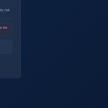
y risk.
de the